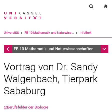
Springe direkt zu: Inhalt
Springe direkt zu: Suche
Springe direkt zu: Hauptnav
zu
Suchformul
Suchbegriff
Suchmaschine
Universität
FB 10 Mathematik und Naturwiss...
Infothek
Suchen (öffnet externen Link in einem 
Infothek
Unter
FB 10 Mathematik und Naturwissenschaften
Vortrag von Dr. Sandy
Walgenbach, Tierpark
Sababurg
@Berufsfelder der Biologie