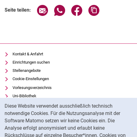
Verwandte Links
Seite über E-Mail teilen
Seite über WhatsApp teilen (exter
Seite über Facebook teile
Adresse der Seite
Seite teilen:
Kontakt & Anfahrt
Einrichtungen suchen
Stellenangebote
Cookie-Einstellungen
Vorlesungsverzeichnis
Uni-Bibliothek
Cookie-Hinweis
Moodle
Diese Website verwendet ausschließlich technisch
Panopto
notwendige Cookies. Für die Nutzungsanalyse mit der
Software Matomo setzen wir keine Cookies ein. Die
Datenschutz
Analyse erfolgt anonymisiert und erlaubt keine
Barrierefreiheit
Rückschlüsse auf einzelne Besucher*innen. Cookies von