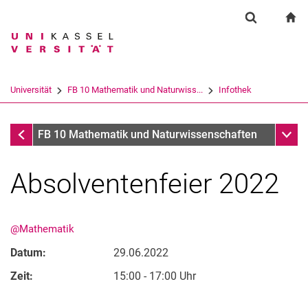
Springe direkt zu: Inhalt
Springe direkt zu: Suche
Springe direkt zu: Hauptnav
zu
Suchformul
Suchbegriff
Suchmaschine
Universität
FB 10 Mathematik und Naturwiss...
Infothek
Suchen (öffnet externen Link in einem 
Infothek
Unter
FB 10 Mathematik und Naturwissenschaften
Absolventenfeier 2022
@Mathematik
Datum:
29.06.2022
Zeit:
15:00 - 17:00 Uhr