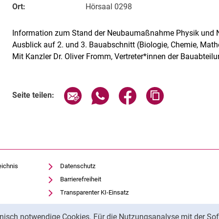
Ort:
Hörsaal 0298
Information zum Stand der Neubaumaßnahme Physik und N
Ausblick auf 2. und 3. Bauabschnitt (Biologie, Chemie, Math
Mit Kanzler Dr. Oliver Fromm, Vertreter*innen der Bauabteil
Verwandte Links
Seite über E-Mail teilen
Seite über WhatsApp teilen (exte
Seite über Facebook teil
Adresse der Sei
Seite teilen:
eichnis
Datenschutz
Barrierefreiheit
Transparenter KI-Einsatz
Impressum
nisch notwendige Cookies. Für die Nutzungsanalyse mit der Sof