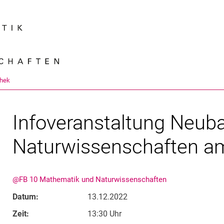
Springe direkt zu: Inhalt
Springe direkt zu: Suche
Springe direkt zu: Hauptnav
Suchmas
thek
Infoveranstaltung Neub
Naturwissenschaften a
@FB 10 Mathematik und Naturwissenschaften
Datum:
13.12.2022
Zeit:
13:30 Uhr