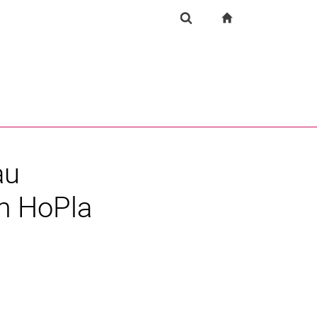
igation
zur Startseite
Suchformular
chine
Suchen (öffnet externen Link in einem neuen Fenst
au
m HoPla