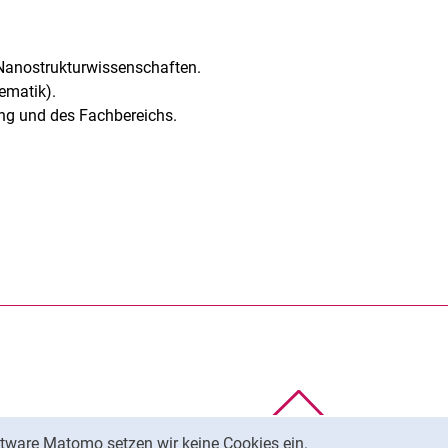
anostrukturwissenschaften.
ematik).
ung und des Fachbereichs.
rner Link, öffnet neues Fenster)
en (externer Link, öffnet neues Fenster)
te kopieren
Nach oben
tware Matomo setzen wir keine Cookies ein.