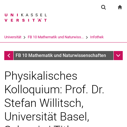
Springe direkt zu: Inhalt
Springe direkt zu: Suche
Springe direkt zu: Hauptnav
zu
Suchformul
Suchbegriff
Suchmaschine
Universität
FB 10 Mathematik und Naturwiss...
Infothek
Suchen (öffnet externen Link in einem 
Infothek
Unter
FB 10 Mathematik und Naturwissenschaften
Physikalisches
Kolloquium: Prof. Dr.
Stefan Willitsch,
Universität Basel,