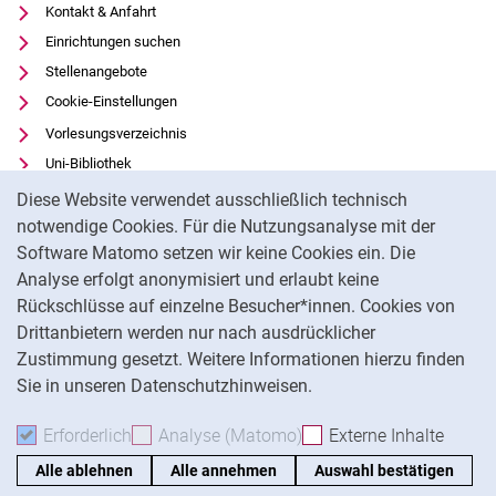
Kontakt & Anfahrt
Einrichtungen suchen
Stellenangebote
Cookie-Einstellungen
Vorlesungsverzeichnis
Uni-Bibliothek
Cookie-Hinweis
Moodle
Diese Website verwendet ausschließlich technisch
Panopto
notwendige Cookies. Für die Nutzungsanalyse mit der
Software Matomo setzen wir keine Cookies ein. Die
Datenschutz
Analyse erfolgt anonymisiert und erlaubt keine
Barrierefreiheit
Rückschlüsse auf einzelne Besucher*innen. Cookies von
Transparenter KI-Einsatz
Drittanbietern werden nur nach ausdrücklicher
Impressum
Zustimmung gesetzt. Weitere Informationen hierzu finden
Sie in unseren Datenschutzhinweisen.
Na
Erforderlich
Erforderliche Cookies akzeptieren
Analyse (Matomo)
Analyse-Cookies akzepti
Externe Inhalte
: Exte
Alle ablehnen
Alle annehmen
Auswahl bestätigen