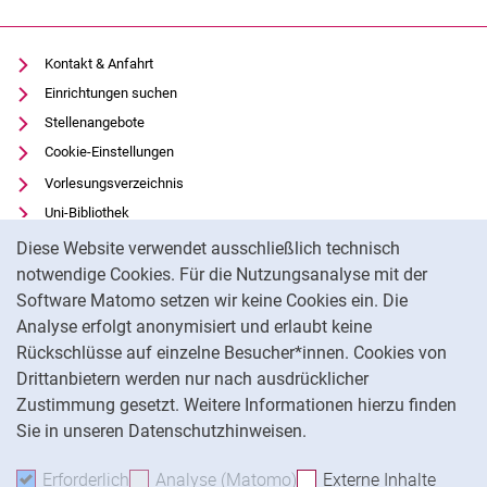
Kontakt & Anfahrt
Einrichtungen suchen
Stellenangebote
Cookie-Einstellungen
Vorlesungsverzeichnis
Uni-Bibliothek
Cookie-Hinweis
Moodle
Diese Website verwendet ausschließlich technisch
Panopto
notwendige Cookies. Für die Nutzungsanalyse mit der
Software Matomo setzen wir keine Cookies ein. Die
Datenschutz
Analyse erfolgt anonymisiert und erlaubt keine
Barrierefreiheit
Rückschlüsse auf einzelne Besucher*innen. Cookies von
Transparenter KI-Einsatz
Drittanbietern werden nur nach ausdrücklicher
Impressum
Zustimmung gesetzt. Weitere Informationen hierzu finden
Sie in unseren Datenschutzhinweisen.
Na
Erforderlich
Erforderliche Cookies akzeptieren
Analyse (Matomo)
Analyse-Cookies akzepti
Externe Inhalte
: Exte