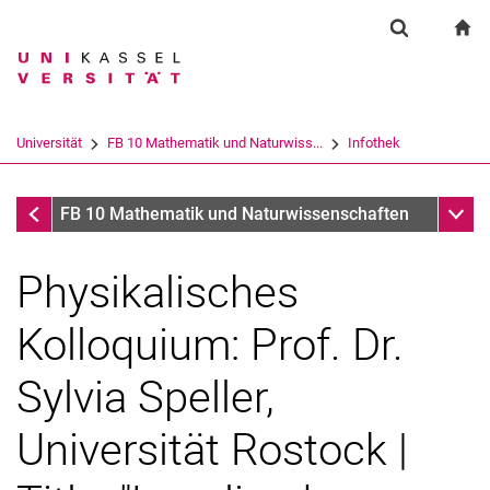
Springe direkt zu: Inhalt
Springe direkt zu: Suche
Springe direkt zu: Hauptnav
zu
Suchformul
Suchbegriff
Suchmaschine
Universität
FB 10 Mathematik und Naturwiss...
Infothek
Suchen (öffnet externen Link in einem 
Infothek
Unter
FB 10 Mathematik und Naturwissenschaften
Physikalisches
Kolloquium: Prof. Dr.
Sylvia Speller,
Universität Rostock |