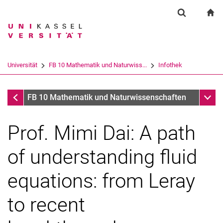
Springe direkt zu: Inhalt
Springe direkt zu: Suche
Springe direkt zu: Hauptnav
zu
Suchformul
Suchbegriff
Suchmaschine
Universität
FB 10 Mathematik und Naturwiss...
Infothek
Suchen (öffnet externen Link in einem 
Infothek
Unter
FB 10 Mathematik und Naturwissenschaften
Prof. Mimi Dai: A path
of understanding fluid
equations: from Leray
to recent