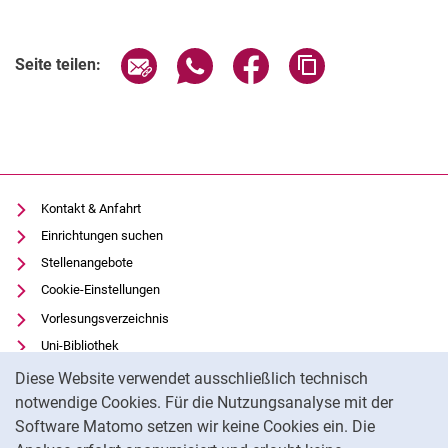
Verwandte Links
Seite über E-Mail teilen
Seite über WhatsApp teilen (exter
Seite über Facebook teile
Adresse der Seite
Seite teilen:
Kontakt & Anfahrt
Einrichtungen suchen
Stellenangebote
Cookie-Einstellungen
Vorlesungsverzeichnis
Uni-Bibliothek
Cookie-Hinweis
Moodle
Diese Website verwendet ausschließlich technisch
Panopto
notwendige Cookies. Für die Nutzungsanalyse mit der
Software Matomo setzen wir keine Cookies ein. Die
Datenschutz