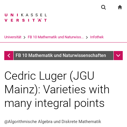
Springe direkt zu: Inhalt
Springe direkt zu: Suche
Springe direkt zu: Hauptnav
zu
Suchformul
Suchbegriff
Suchmaschine
Universität
FB 10 Mathematik und Naturwiss...
Infothek
Suchen (öffnet externen Link in einem 
Infothek
Unter
FB 10 Mathematik und Naturwissenschaften
Cedric Luger (JGU
Mainz): Varieties with
many integral points
@Algorithmische Algebra und Diskrete Mathematik