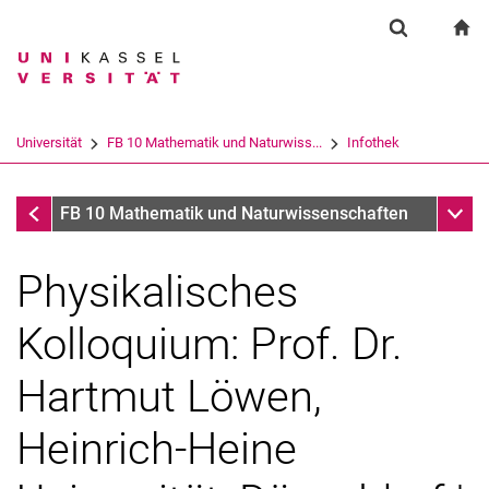
Springe direkt zu: Inhalt
Springe direkt zu: Suche
Springe direkt zu: Hauptnav
zu
Suchformul
Suchbegriff
Suchmaschine
Universität
FB 10 Mathematik und Naturwiss...
Infothek
Suchen (öffnet externen Link in einem 
Infothek
Unter
FB 10 Mathematik und Naturwissenschaften
Physikalisches
Kolloquium: Prof. Dr.
Hartmut Löwen,
Heinrich-Heine