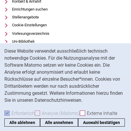
Kontakt & Anfahrt
Einrichtungen suchen
Stellenangebote
Cookie-Einstellungen
Vorlesungsverzeichnis
Uni-Bibliothek
Cookie-Hinweis
Moodle
Diese Website verwendet ausschließlich technisch
Panopto
notwendige Cookies. Für die Nutzungsanalyse mit der
Software Matomo setzen wir keine Cookies ein. Die
Datenschutz
Analyse erfolgt anonymisiert und erlaubt keine
Barrierefreiheit
Rückschlüsse auf einzelne Besucher*innen. Cookies von
Transparenter KI-Einsatz
Drittanbietern werden nur nach ausdrücklicher
Impressum
Zustimmung gesetzt. Weitere Informationen hierzu finden
Sie in unseren Datenschutzhinweisen.
Na
Erforderlich
Erforderliche Cookies akzeptieren
Analyse (Matomo)
Analyse-Cookies akzepti
Externe Inhalte
: Exte
Alle ablehnen
Alle annehmen
Auswahl bestätigen