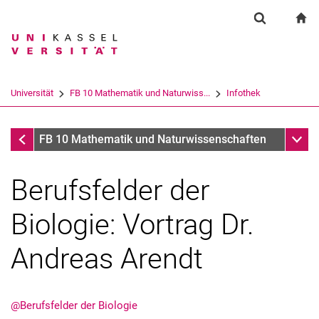
Springe direkt zu: Inhalt
Springe direkt zu: Suche
Springe direkt zu: Hauptnav
zu
Suchformul
Suchbegriff
Suchmaschine
Universität
FB 10 Mathematik und Naturwiss...
Infothek
Suchen (öffnet externen Link in einem 
Infothek
Unter
FB 10 Mathematik und Naturwissenschaften
Berufsfelder der
Biologie: Vortrag Dr.
Andreas Arendt
@Berufsfelder der Biologie