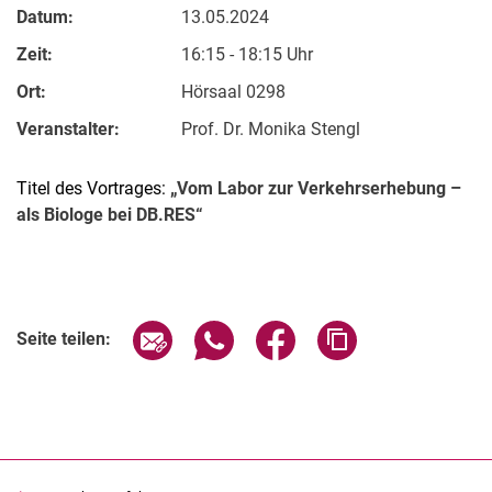
Datum:
13.05.2024
Zeit:
16:15 - 18:15 Uhr
Ort:
Hörsaal 0298
Veranstalter:
Prof. Dr. Monika Stengl
Titel des Vortrages:
„Vom Labor zur Verkehrserhebung –
als Biologe bei DB.RES“
Verwandte Links
Seite über E-Mail teilen
Seite über WhatsApp teilen (exter
Seite über Facebook teile
Adresse der Seite
Seite teilen: