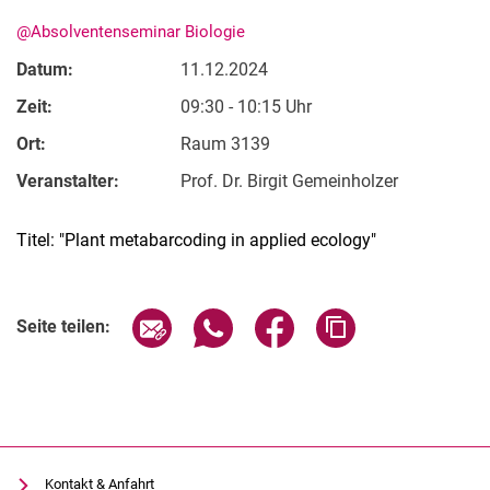
@Absolventenseminar Biologie
Datum:
11.12.2024
Zeit:
09:30 - 10:15 Uhr
Ort:
Raum 3139
Veranstalter:
Prof. Dr. Birgit Gemeinholzer
Titel: "Plant metabarcoding in applied ecology"
Verwandte Links
Seite über E-Mail teilen
Seite über WhatsApp teilen (exter
Seite über Facebook teile
Adresse der Seite
Seite teilen:
Kontakt & Anfahrt