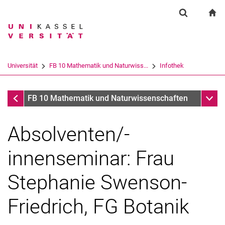
Springe direkt zu: Inhalt
Springe direkt zu: Suche
Springe direkt zu: Hauptnav
zu
Suchformul
Suchbegriff
Suchmaschine
Universität
FB 10 Mathematik und Naturwiss...
Infothek
Suchen (öffnet externen Link in einem 
Infothek
Unter
FB 10 Mathematik und Naturwissenschaften
Absolventen/-
innenseminar: Frau
Stephanie Swenson-
Friedrich, FG Botanik