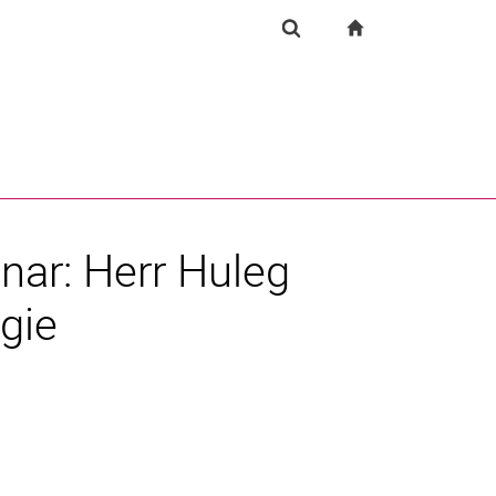
igation
zur Startseite
Suchformular
chine
Suchen (öffnet externen Link in einem neuen Fenst
nar: Herr Huleg
gie