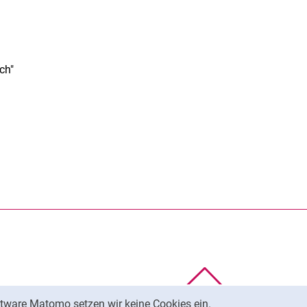
ch"
rner Link, öffnet neues Fenster)
en (externer Link, öffnet neues Fenster)
te kopieren
Nach oben
tware Matomo setzen wir keine Cookies ein.