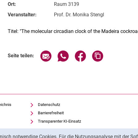
Ort:
Raum 3139
Veranstalter:
Prof. Dr. Monika Stengl
Titel: "The molecular circadian clock of the Madeira cockroa
Verwandte Links
Seite über E-Mail teilen
Seite über WhatsApp teilen (exte
Seite über Facebook teil
Adresse der Sei
Seite teilen:
eichnis
Datenschutz
Barrierefreiheit
Transparenter KI-Einsatz
Impressum
nisch notwendige Cookies. Für die Nutzungsanalyse mit der Sof