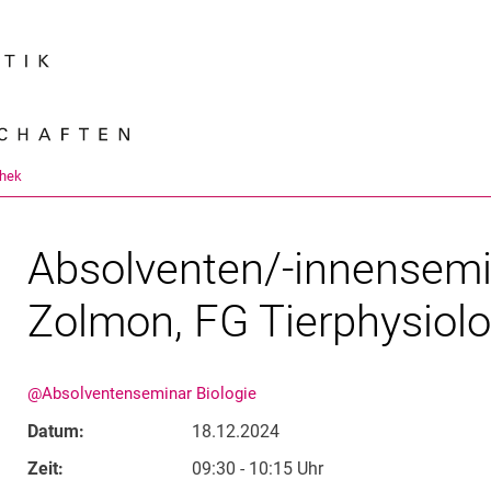
Springe direkt zu: Inhalt
Springe direkt zu: Suche
Springe direkt zu: Hauptnav
Suchmas
thek
Absolventen/-innensemi
Zolmon, FG Tierphysiolo
@Absolventenseminar Biologie
Datum:
18.12.2024
Zeit:
09:30 - 10:15 Uhr