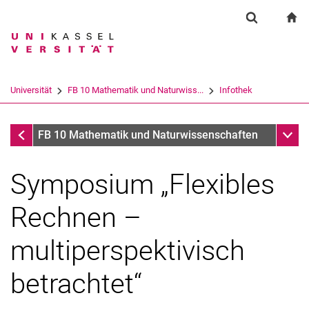
Springe direkt zu: Inhalt
Springe direkt zu: Suche
Springe direkt zu: Hauptnav
zu
Suchformul
Suchbegriff
Suchmaschine
Universität
FB 10 Mathematik und Naturwiss...
Infothek
Suchen (öffnet externen Link in einem 
Infothek
Unter
FB 10 Mathematik und Naturwissenschaften
Symposium „Flexibles
Rechnen –
multiperspektivisch
betrachtet“