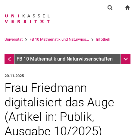
Springe direkt zu: Inhalt
Springe direkt zu: Suche
Springe direkt zu: Hauptnav
zu
Suchformul
Suchbegriff
Suchmaschine
Universität
FB 10 Mathematik und Naturwiss...
Infothek
Suchen (öffnet externen Link in einem 
Infothek
Unter
FB 10 Mathematik und Naturwissenschaften
20.11.2025
Frau Friedmann
digitalisiert das Auge
(Artikel in: Publik,
Ausgabe 10/2025)