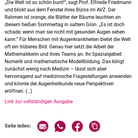
„Die Welt ist so schön bunt!“, sagt Prof. Elfriede Friedmann
und blickt aus dem Fenster ihres Büros im AVZ. Der
Rahmen ist orange, die Blätter der Bäume leuchten an
diesem heißen Sommertag in sattem Grün. „Es ist doch
schade, wenn man sie nicht mit gesunden Augen sehen
kann.“ Für Menschen mit Augenkrankheiten bietet die Welt
oft ein trüberes Bild. Genau hier setzt die Arbeit der
Mathematikerin und ihres Teams an. Ihr Spezialgebiet:
Numerik und mathematische Modellbildung. Das klingt
zunächst wenig nach Medizin – lässt sich aber
hervorragend auf medizinische Fragestellungen anwenden
und könnte der Augenheilkunde neue Perspektiven
eröffnen. (…)
Link zur vollständigen Ausgabe
Seite über E-Mail teilen
Seite über WhatsApp teilen (exter
Seite über Facebook teile
Adresse der Seite
Seite teilen: