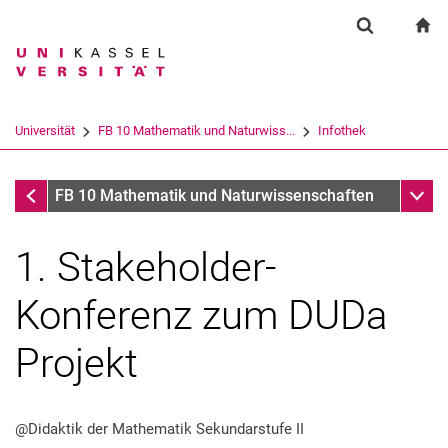
Springe direkt zu: Inhalt
Springe direkt zu: Suche
Springe direkt zu: Hauptnav
zu
Suchformul
Suchbegriff
Suchmaschine
Universität
FB 10 Mathematik und Naturwiss...
Infothek
Suchen (öffnet externen Link in einem 
Infothek
Unter
FB 10 Mathematik und Naturwissenschaften
1. Stakeholder-
Konferenz zum DUDa
Projekt
@Didaktik der Mathematik Sekundarstufe II