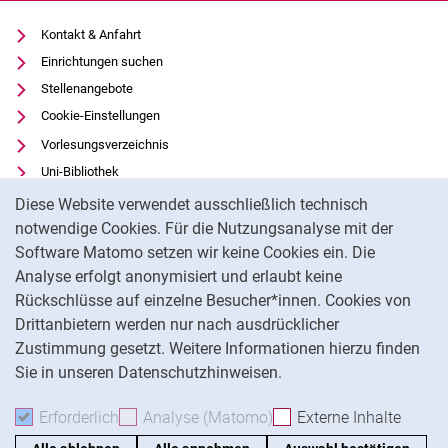
Kontakt & Anfahrt
Einrichtungen suchen
Stellenangebote
Cookie-Einstellungen
Vorlesungsverzeichnis
Uni-Bibliothek
Cookie-Hinweis
Moodle
Diese Website verwendet ausschließlich technisch
Panopto
notwendige Cookies. Für die Nutzungsanalyse mit der
Software Matomo setzen wir keine Cookies ein. Die
Datenschutz
Analyse erfolgt anonymisiert und erlaubt keine
Barrierefreiheit
Rückschlüsse auf einzelne Besucher*innen. Cookies von
Transparenter KI-Einsatz
Drittanbietern werden nur nach ausdrücklicher
Impressum
Zustimmung gesetzt. Weitere Informationen hierzu finden
Sie in unseren Datenschutzhinweisen.
Na
Erforderlich
Erforderliche Cookies akzeptieren
Analyse (Matomo)
Analyse-Cookies akzepti
Externe Inhalte
: Exte