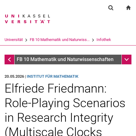
Springe direkt zu: Inhalt
Springe direkt zu: Suche
Springe direkt zu: Hauptnav
zu
Suchformul
Suchbegriff
Suchmaschine
Universität
FB 10 Mathematik und Naturwiss...
Infothek
Suchen (öffnet externen Link in einem 
Infothek
Unter
FB 10 Mathematik und Naturwissenschaften
20.05.2026 |
INSTITUT FÜR MATHEMATIK
Elfriede Friedmann:
Role-Playing Scenarios
in Research Integrity
(Multiscale Clocks