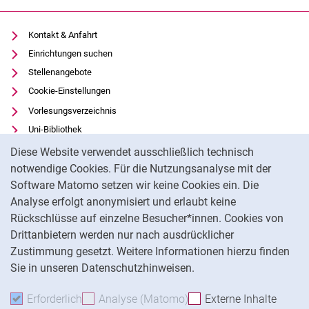
Kontakt & Anfahrt
Einrichtungen suchen
Stellenangebote
Cookie-Einstellungen
Vorlesungsverzeichnis
Uni-Bibliothek
Cookie-Hinweis
Moodle
Diese Website verwendet ausschließlich technisch
Panopto
notwendige Cookies. Für die Nutzungsanalyse mit der
Software Matomo setzen wir keine Cookies ein. Die
Datenschutz
Analyse erfolgt anonymisiert und erlaubt keine
Barrierefreiheit
Rückschlüsse auf einzelne Besucher*innen. Cookies von
Transparenter KI-Einsatz
Drittanbietern werden nur nach ausdrücklicher
Impressum
Zustimmung gesetzt. Weitere Informationen hierzu finden
Sie in unseren Datenschutzhinweisen.
Na
Erforderlich
Erforderliche Cookies akzeptieren
Analyse (Matomo)
Analyse-Cookies akzepti
Externe Inhalte
: Exte