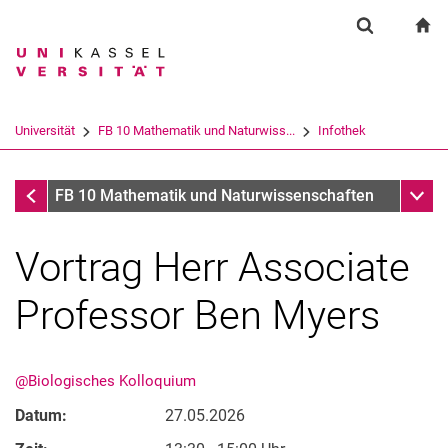
Springe direkt zu: Inhalt
Springe direkt zu: Suche
Springe direkt zu: Hauptnav
zu
Suchformul
Suchbegriff
Suchmaschine
Universität
FB 10 Mathematik und Naturwiss...
Infothek
Suchen (öffnet externen Link in einem 
Infothek
Unter
FB 10 Mathematik und Naturwissenschaften
Vortrag Herr Associate
Professor Ben Myers
@Biologisches Kolloquium
Datum:
27.05.2026