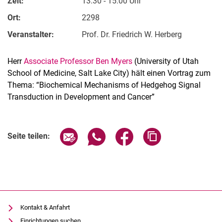
Zeit:
13:30 - 15:00 Uhr
Ort:
2298
Veranstalter:
Prof. Dr. Friedrich W. Herberg
Herr
Associate Professor Ben Myers
(University of Utah
School of Medicine, Salt Lake City) hält einen Vortrag zum
Thema: “Biochemical Mechanisms of Hedgehog Signal
Transduction in Development and Cancer”
Verwandte Links
Seite über E-Mail teilen
Seite über WhatsApp teilen (exter
Seite über Facebook teile
Adresse der Seite
Seite teilen:
Kontakt & Anfahrt
Einrichtungen suchen