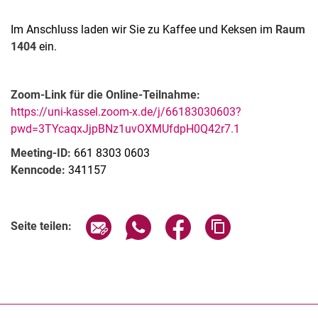
Im Anschluss laden wir Sie zu Kaffee und Keksen im
Raum
1404
ein.
Zoom-Link für die Online-Teilnahme:
https://uni-kassel.zoom-x.de/j/66183030603?
pwd=3TYcaqxJjpBNz1uvOXMUfdpH0Q42r7.1
Meeting-ID:
661 8303 0603
Kenncode:
341157
Verwandte Links
Seite über E-Mail teilen
Seite über WhatsApp teilen (exter
Seite über Facebook teile
Adresse der Seite
Seite teilen: