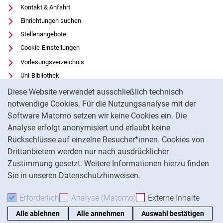
Kontakt & Anfahrt
Einrichtungen suchen
Stellenangebote
Cookie-Einstellungen
Vorlesungsverzeichnis
Uni-Bibliothek
Cookie-Hinweis
Moodle
Diese Website verwendet ausschließlich technisch
Panopto
notwendige Cookies. Für die Nutzungsanalyse mit der
Software Matomo setzen wir keine Cookies ein. Die
Datenschutz
Analyse erfolgt anonymisiert und erlaubt keine
Barrierefreiheit
Rückschlüsse auf einzelne Besucher*innen. Cookies von
Transparenter KI-Einsatz
Drittanbietern werden nur nach ausdrücklicher
Impressum
Zustimmung gesetzt. Weitere Informationen hierzu finden
Sie in unseren Datenschutzhinweisen.
Na
Erforderlich
Erforderliche Cookies akzeptieren
Analyse (Matomo)
Analyse-Cookies akzepti
Externe Inhalte
: Exte
Alle ablehnen
Alle annehmen
Auswahl bestätigen