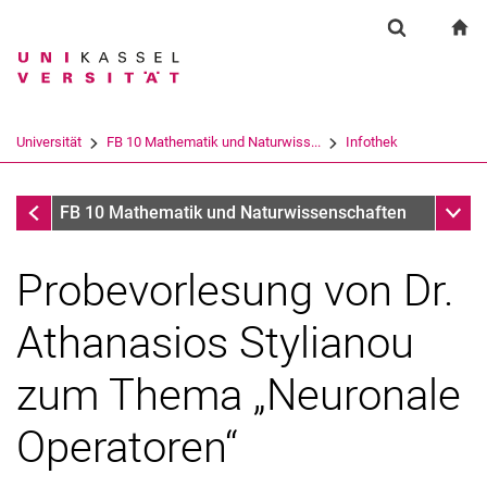
Springe direkt zu: Inhalt
Springe direkt zu: Suche
Springe direkt zu: Hauptnav
zu
Suchformul
Suchbegriff
Suchmaschine
Universität
FB 10 Mathematik und Naturwiss...
Infothek
Suchen (öffnet externen Link in einem 
Infothek
Unter
FB 10 Mathematik und Naturwissenschaften
Probevorlesung von Dr.
Athanasios Stylianou
zum Thema „Neuronale
Operatoren“