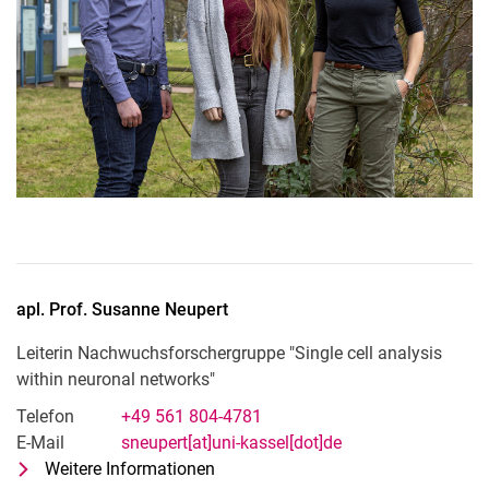
Pu­bli­ka­tio­nen
apl. Prof.
Susanne
Neupert
Leiterin Nachwuchsforschergruppe "Single cell analysis
within neuronal networks"
Telefon
+49 561 804-4781
E-Mail
sneupert[at]uni-kassel[dot]de
Weitere Informationen
zu apl. Prof. Susanne Neupert