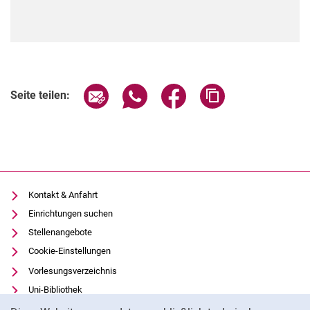
Seite über E-Mail teilen
Seite über WhatsApp teilen (exter
Seite über Facebook teile
Adresse der Seite
Seite teilen:
Kontakt & Anfahrt
Einrichtungen suchen
Stellenangebote
Cookie-Einstellungen
Vorlesungsverzeichnis
Uni-Bibliothek
Cookie-Hinweis
Moodle