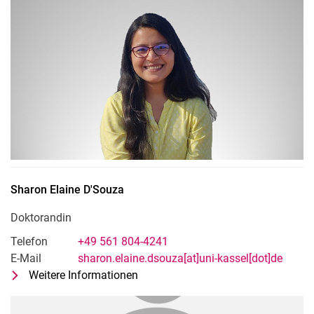
Sharon Elaine
D'Souza
Doktorandin
Telefon
+49 561 804-4241
E-Mail
sharon.elaine.dsouza[at]uni-kassel[dot]de
Weitere Informationen
zu Sharon Elaine D'Souza
Doktorandin