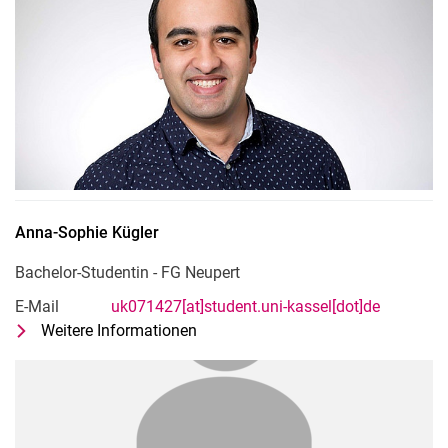
Anna-Sophie
Kügler
Bachelor-Studentin - FG Neupert
E-Mail
uk071427[at]student.uni-kassel[dot]de
Weitere Informationen
zu Anna-Sophie Kügler
Bachelor-Studentin - FG Neupert