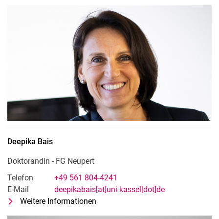
Leiterin Nachwuchsforschergruppe "
Deepika
Bais
Doktorandin - FG Neupert
Telefon
+49 561 804-4241
E-Mail
deepikabais[at]uni-kassel[dot]de
Weitere Informationen
zu Deepika Bais
Doktorandin - FG Neupert