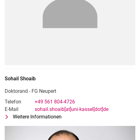
Sohail
Shoaib
Doktorand - FG Neupert
Telefon
+49 561 804-4726
E-Mail
sohail.shoaib[at]uni-kassel[dot]de
Weitere Informationen
zu Sohail Shoaib
Doktorand - FG Neupert