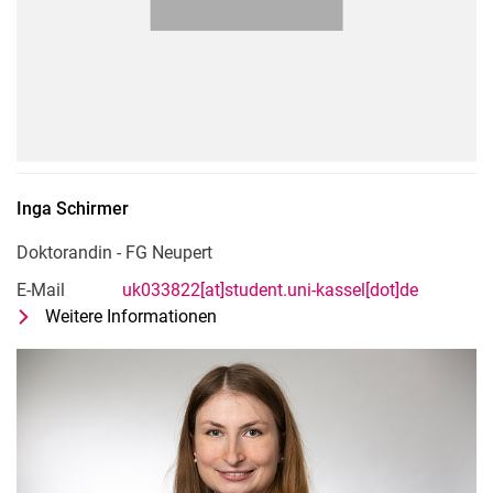
Inga
Schirmer
Doktorandin - FG Neupert
E-Mail
uk033822[at]student.uni-kassel[dot]de
Weitere Informationen
zu Inga Schirmer
Doktorandin - FG Neupert