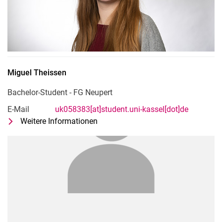
Miguel
Theissen
Bachelor-Student - FG Neupert
E-Mail
uk058383[at]student.uni-kassel[dot]de
Weitere Informationen
zu Miguel Theissen
Bachelor-Student - FG Neupert