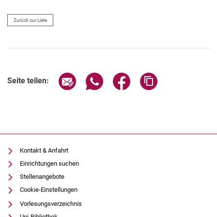
Zurück zur Liste
Seite über E-Mail teilen
Seite über WhatsApp teilen (exter
Seite über Facebook teile
Adresse der Seite
Seite teilen:
Kontakt & Anfahrt
Einrichtungen suchen
Stellenangebote
Cookie-Einstellungen
Vorlesungsverzeichnis
Uni-Bibliothek