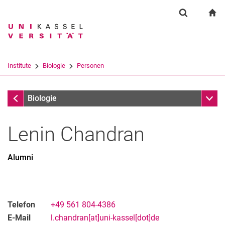
Springe direkt zu: Inhalt
Springe direkt zu: Suche
Springe direkt zu: Hauptnav
zu
Suchformul
Suchbegriff
Suchmaschine
Institute
Biologie
Personen
Suchen (öffnet externen Link in einem 
Personen
Unter
Biologie
Lenin
Chandran
Alumni
Telefon
+49 561 804-4386
E-Mail
l.chandran[at]uni-kassel[dot]de