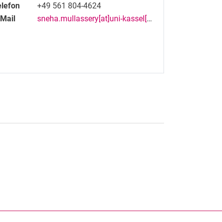
elefon
+49 561 804-4624
-Mail
sneha.mullassery[at]uni-kassel[dot]de
rner Link, öffnet neues Fenster)
en (externer Link, öffnet neues Fenster)
te kopieren