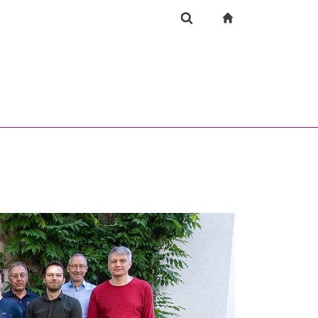
igation
zur Startseite
Suchformular
chine
Suchen (öffnet externen Link in einem neuen Fenst