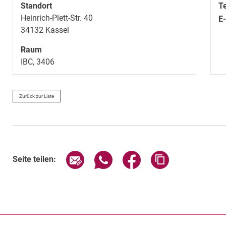
Standort
T
Heinrich-Plett-Str. 40
E
34132
Kassel
Raum
IBC, 3406
Zurück zur Liste
Seite über E-Mail teilen
Seite über WhatsApp teilen (exte
Seite über Facebook teil
Adresse der Sei
Seite teilen: