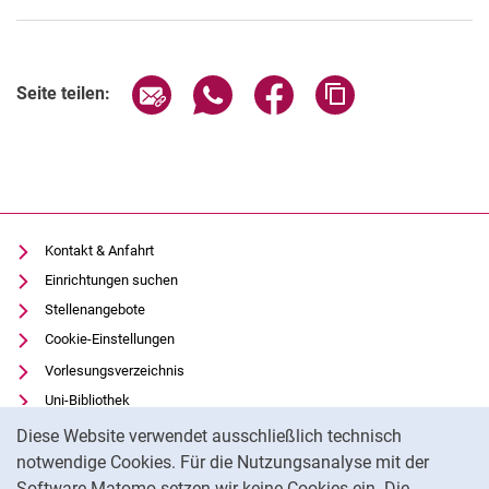
Seite über E-Mail teilen
Seite über WhatsApp teilen (exter
Seite über Facebook teile
Adresse der Seite
Seite teilen:
Kontakt & Anfahrt
Einrichtungen suchen
Stellenangebote
Cookie-Einstellungen
Vorlesungsverzeichnis
Uni-Bibliothek
Cookie-Hinweis
Moodle
Diese Website verwendet ausschließlich technisch
Panopto
notwendige Cookies. Für die Nutzungsanalyse mit der
Software Matomo setzen wir keine Cookies ein. Die