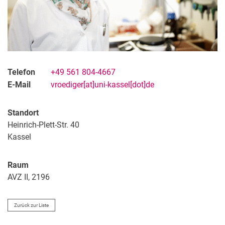
Telefon
+49 561 804-4667
E-Mail
vroediger[at]uni-kassel[dot]de
Standort
Heinrich-Plett-Str. 40
Kassel
Raum
AVZ II, 2196
Zurück zur Liste