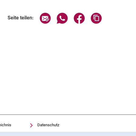
Verwandte Links
Seite über E-Mail teilen
Seite über WhatsApp teilen (exte
Seite über Facebook teil
Adresse der Sei
Seite teilen:
eichnis
Datenschutz
Barrierefreiheit