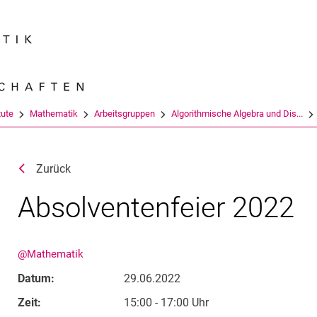
Springe direkt zu: Inhalt
Springe direkt zu: Suche
Springe direkt zu: Hauptnav
Suchmas
tute
Mathematik
Arbeitsgruppen
Algorithmische Algebra und Dis...
Zurück
Absolventenfeier 2022
@Mathematik
Datum:
29.06.2022
Zeit:
15:00 - 17:00 Uhr