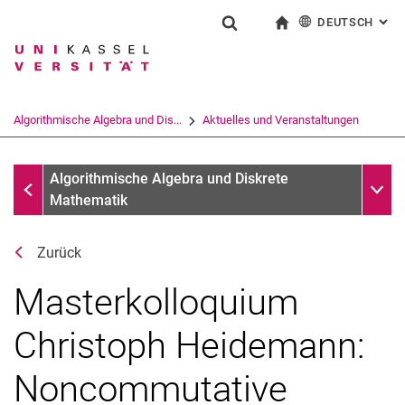
DEUTSCH
: AL
Springe direkt zu: Inhalt
Springe direkt zu: Suche
Springe direkt zu: Hauptnav
zur Startseite
Suchformular
Suchbegriff
English
Suchmaschine
Algorithmische Algebra und Dis...
Aktuelles und Veranstaltungen
Suchen (öffnet externen Link in einem 
Aktuelles und Veranstaltungen
Unter
Algorithmische Algebra und Diskrete
Mathematik
Zurück
Masterkolloquium
Christoph Heidemann:
Noncommutative