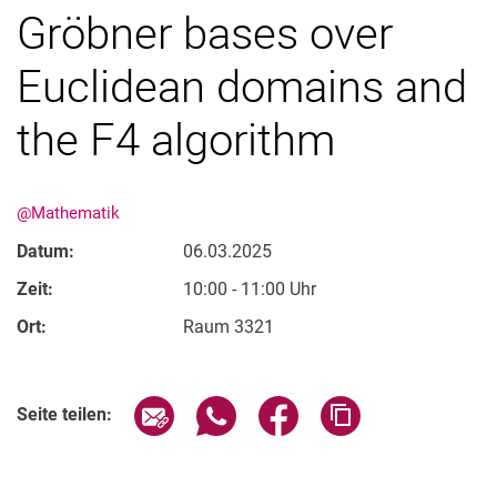
Gröbner bases over
Euclidean domains and
the F4 algorithm
@Mathematik
Datum:
06.03.2025
Zeit:
10:00 - 11:00 Uhr
Ort:
Raum 3321
Verwandte Links
Seite über E-Mail teilen
Seite über WhatsApp teilen (exter
Seite über Facebook teile
Adresse der Seite
Seite teilen: