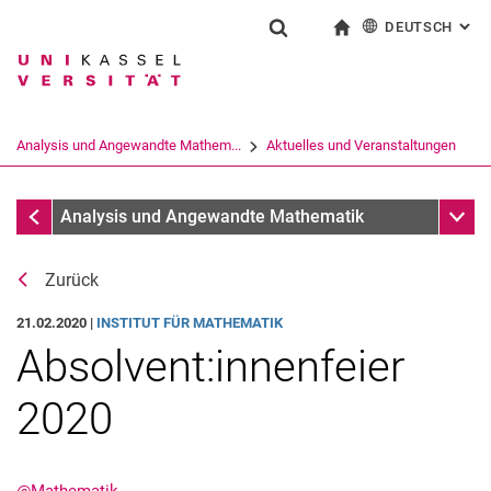
DEUTSCH
: AL
Springe direkt zu: Inhalt
Springe direkt zu: Suche
Springe direkt zu: Hauptnav
zur Startseite
Suchformular
Suchbegriff
English
Suchmaschine
Analysis und Angewandte Mathem...
Aktuelles und Veranstaltungen
Suchen (öffnet externen Link in einem 
Aktuelles und Veranstaltungen
Unter
Analysis und Angewandte Mathematik
Zurück
21.02.2020 |
INSTITUT FÜR MATHEMATIK
Absolvent:innenfeier
2020