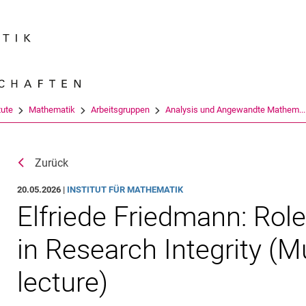
Springe direkt zu: Inhalt
Springe direkt zu: Suche
Springe direkt zu: Hauptnav
Suchmas
tute
Mathematik
Arbeitsgruppen
Analysis und Angewandte Mathem...
Zurück
20.05.2026 |
INSTITUT FÜR MATHEMATIK
Elfriede Friedmann: Rol
in Research Integrity (M
lecture)