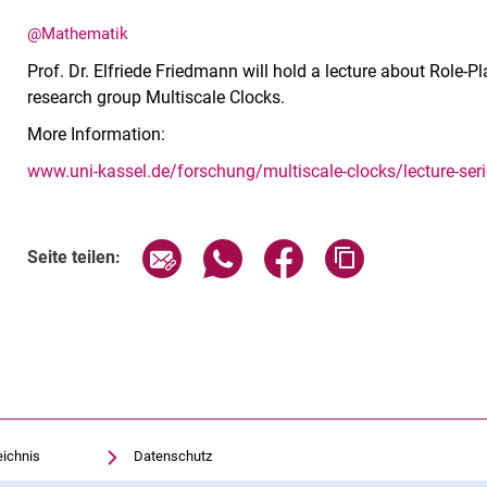
@Mathematik
Prof. Dr. Elfriede Friedmann will hold a lecture about Role-Pl
research group Multiscale Clocks.
More Information:
www.uni-kassel.de/forschung/multiscale-clocks/lecture-ser
Seite über E-Mail teilen
Seite über WhatsApp teilen (exte
Seite über Facebook teil
Adresse der Sei
Seite teilen:
eichnis
Datenschutz
Barrierefreiheit