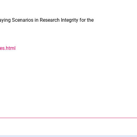
aying Scenarios in Research Integrity for the
ies.html
rner Link, öffnet neues Fenster)
en (externer Link, öffnet neues Fenster)
te kopieren