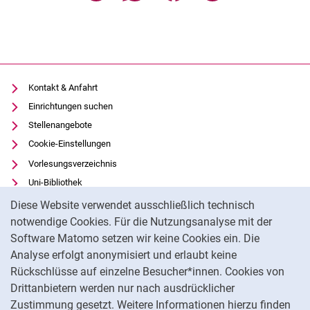
Kontakt & Anfahrt
Einrichtungen suchen
Stellenangebote
Cookie-Einstellungen
Vorlesungsverzeichnis
Uni-Bibliothek
Cookie-Hinweis
Moodle
Diese Website verwendet ausschließlich technisch
Panopto
notwendige Cookies. Für die Nutzungsanalyse mit der
Software Matomo setzen wir keine Cookies ein. Die
Datenschutz
Analyse erfolgt anonymisiert und erlaubt keine
Barrierefreiheit
Rückschlüsse auf einzelne Besucher*innen. Cookies von
Transparenter KI-Einsatz
Drittanbietern werden nur nach ausdrücklicher
Impressum
Zustimmung gesetzt. Weitere Informationen hierzu finden