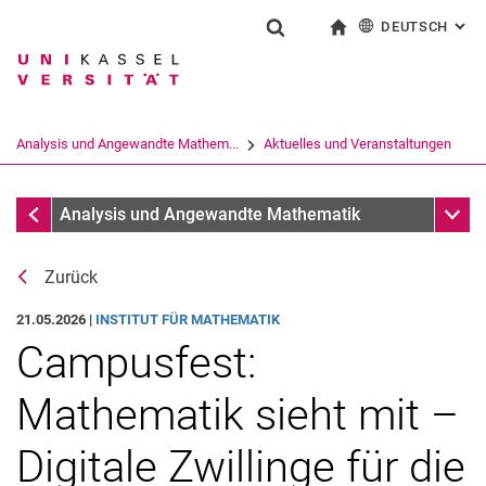
DEUTSCH
: AL
Springe direkt zu: Inhalt
Springe direkt zu: Suche
Springe direkt zu: Hauptnav
zur Startseite
Suchformular
Suchbegriff
English
Suchmaschine
Analysis und Angewandte Mathem...
Aktuelles und Veranstaltungen
Suchen (öffnet externen Link in einem 
Aktuelles und Veranstaltungen
Unter
Analysis und Angewandte Mathematik
Zurück
21.05.2026 |
INSTITUT FÜR MATHEMATIK
Campusfest:
Mathematik sieht mit –
Digitale Zwillinge für die