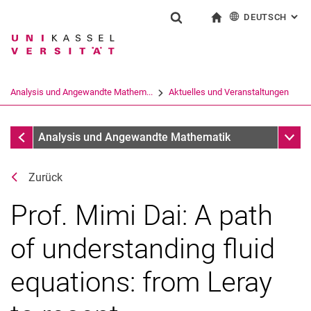
DEUTSCH
: AL
Springe direkt zu: Inhalt
Springe direkt zu: Suche
Springe direkt zu: Hauptnav
zur Startseite
Suchformular
Suchbegriff
English
Suchmaschine
Analysis und Angewandte Mathem...
Aktuelles und Veranstaltungen
Suchen (öffnet externen Link in einem 
Aktuelles und Veranstaltungen
Unter
Analysis und Angewandte Mathematik
Zurück
Prof. Mimi Dai: A path
of understanding fluid
equations: from Leray