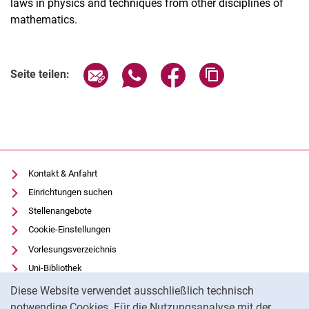
laws in physics and techniques from other disciplines of
mathematics.
Verwandte Links
Seite über E-Mail teilen
Seite über WhatsApp teilen (exter
Seite über Facebook teile
Adresse der Seite
Seite teilen:
Kontakt & Anfahrt
Einrichtungen suchen
Stellenangebote
Cookie-Einstellungen
Vorlesungsverzeichnis
Uni-Bibliothek
Cookie-Hinweis
Moodle
Diese Website verwendet ausschließlich technisch
Panopto
notwendige Cookies. Für die Nutzungsanalyse mit der