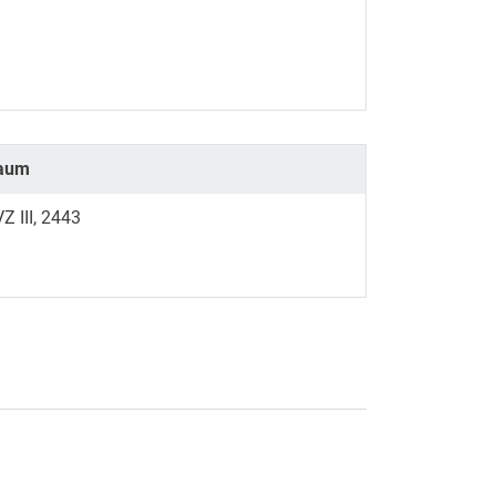
aum
Z III, 2443
rner Link, öffnet neues Fenster)
en (externer Link, öffnet neues Fenster)
te kopieren