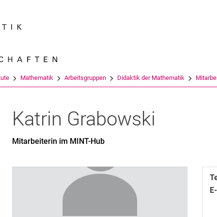
Springe direkt zu: Inhalt
Springe direkt zu: Suche
Springe direkt zu: Hauptnav
Suchmas
tute
Mathematik
Arbeitsgruppen
Didaktik der Mathematik
Mitarbe
Katrin
Grabowski
Mitarbeiterin im MINT-Hub
T
E