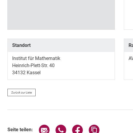
Standort
R
Institut für Mathematik
AV
Heinrich-Plett-Str. 40
34132
Kassel
Zurück zur Liste
Seite über E-Mail teilen
Seite über WhatsApp teilen (exte
Seite über Facebook teil
Adresse der Sei
Seite teilen: