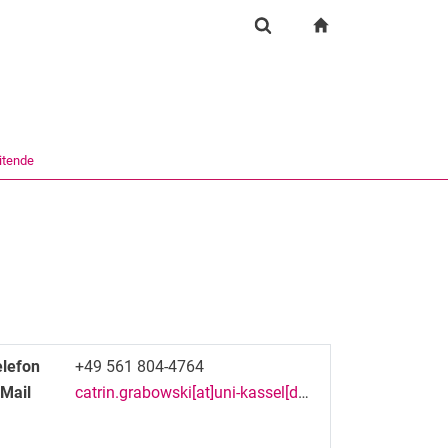
igation
zur Startseite
Suchformular
chine
Suchen (öffnet externen Link in einem neuen Fenst
itende
elefon
+49 561 804-4764
-Mail
catrin.grabowski[at]uni-kassel[dot]de