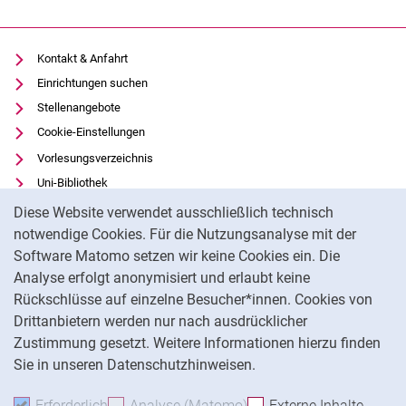
Kontakt & Anfahrt
Einrichtungen suchen
Stellenangebote
Cookie-Einstellungen
Vorlesungsverzeichnis
Uni-Bibliothek
Cookie-Hinweis
Moodle
Diese Website verwendet ausschließlich technisch
Panopto
notwendige Cookies. Für die Nutzungsanalyse mit der
Software Matomo setzen wir keine Cookies ein. Die
Datenschutz
Analyse erfolgt anonymisiert und erlaubt keine
Barrierefreiheit
Rückschlüsse auf einzelne Besucher*innen. Cookies von
Transparenter KI-Einsatz
Drittanbietern werden nur nach ausdrücklicher
Impressum
Zustimmung gesetzt. Weitere Informationen hierzu finden
Sie in unseren Datenschutzhinweisen.
Na
Erforderlich
Erforderliche Cookies akzeptieren
Analyse (Matomo)
Analyse-Cookies akzepti
Externe Inhalte
: Exte