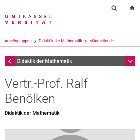
Springe direkt zu: Inhalt
Springe direkt zu: Suche
Springe direkt zu: Hauptnav
zu
Suchformul
Suchbegriff
Suchmaschine
Arbeitsgruppen
Didaktik der Mathematik
Mitarbeitende
Suchen (öffnet externen Link in einem 
Mitarbeitende
Unter
Didaktik der Mathematik
Vertr.-Prof.
Ralf
Benölken
Didaktik der Mathematik