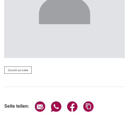
Zurück zur Liste
Seite über E-Mail teilen
Seite über WhatsApp teilen (exter
Seite über Facebook teile
Adresse der Seite
Seite teilen: