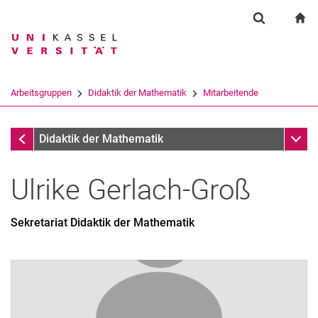
Springe direkt zu: Inhalt
Springe direkt zu: Suche
Springe direkt zu: Hauptnav
zu
Suchformul
Suchbegriff
Suchmaschine
Arbeitsgruppen
Didaktik der Mathematik
Mitarbeitende
Suchen (öffnet externen Link in einem 
Mitarbeitende
Unter
Didaktik der Mathematik
Ulrike
Gerlach-Groß
Sekretariat Didaktik der Mathematik