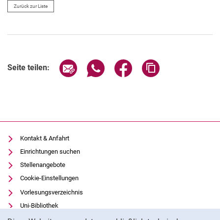
Zurück zur Liste
Seite über E-Mail teilen
Seite über WhatsApp teilen (exter
Seite über Facebook teile
Adresse der Seite
Seite teilen:
Kontakt & Anfahrt
Einrichtungen suchen
Stellenangebote
Cookie-Einstellungen
Vorlesungsverzeichnis
Uni-Bibliothek
Cookie-Hinweis
Moodle