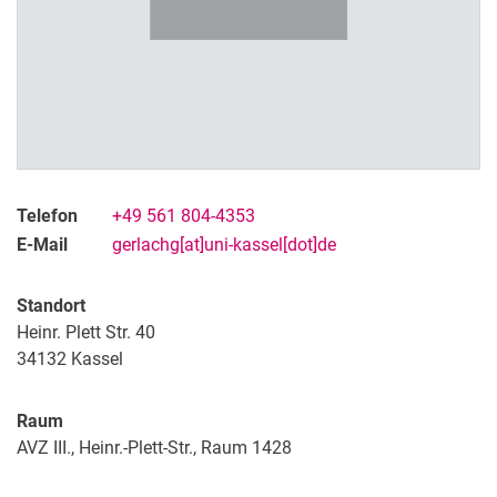
Telefon
+49 561 804-4353
E-Mail
gerlachg[at]uni-kassel[dot]de
Standort
Heinr. Plett Str. 40
34132
Kassel
Raum
AVZ III., Heinr.-Plett-Str., Raum 1428