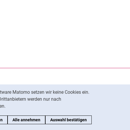
rner Link, öffnet neues Fenster)
en (externer Link, öffnet neues Fenster)
te kopieren
tware Matomo setzen wir keine Cookies ein.
Nach oben
Drittanbietern werden nur nach
en.
en
Alle annehmen
Auswahl bestätigen