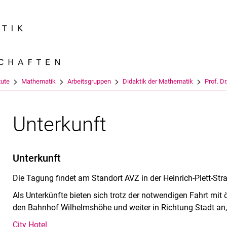
Springe direkt zu: Inhalt
Springe direkt zu: Suche
Springe direkt zu: Hauptnav
Suchmas
tute
Mathematik
Arbeitsgruppen
Didaktik der Mathematik
Prof. Dr
Unterkunft
Unterkunft
Die Tagung findet am Standort AVZ in der Heinrich-Plett-Str
Als Unterkünfte bieten sich trotz der notwendigen Fahrt mit
den Bahnhof Wilhelmshöhe und weiter in Richtung Stadt an,
City Hotel