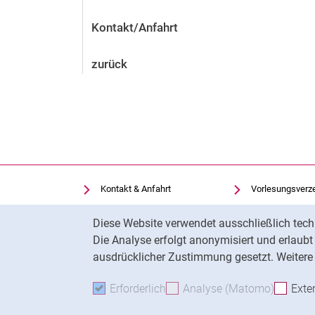
Kontakt/Anfahrt
zurück
Kontakt & Anfahrt
Vorlesungsverz
Einrichtungen suchen
Uni-Bibliothek
Cookie-Hinweis
Diese Website verwendet ausschließlich tech
Stellenangebote
Moodle
Die Analyse erfolgt anonymisiert und erlaub
Cookie-Einstellungen
Panopto
ausdrücklicher Zustimmung gesetzt. Weitere 
Erforderlich
Erforderliche Cookies akzeptie
Analyse (Matomo)
Analyse
Exte