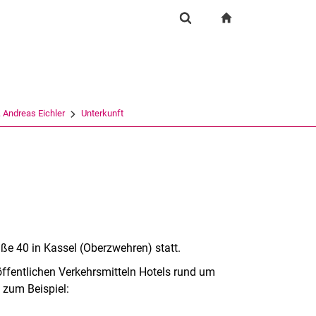
igation
zur Startseite
Suchformular
chine
Suchen (öffnet externen Link in einem neuen Fenst
. Andreas Eichler
Unterkunft
aße 40 in Kassel (Oberzwehren) statt.
 öffentlichen Verkehrsmitteln Hotels rund um
 zum Beispiel: