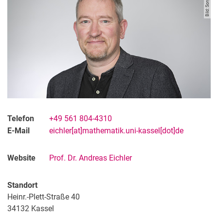
Bild: Sonja Rode
Promotionen
AG Data Literacy
KoVeLa
LLV.HD
DUDa
MatheFachtag@KS26
Telefon
+49 561 804-4310
E-Mail
eichler[at]mathematik.uni-kassel[dot]de
Website
Prof. Dr. Andreas Eichler
Standort
Heinr.-Plett-Straße 40
34132
Kassel