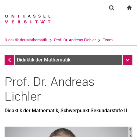
Springe direkt zu: Inhalt
Springe direkt zu: Suche
Springe direkt zu: Hauptnav
zu
Suchformul
Suchbegriff
Suchmaschine
Didaktik der Mathematik
Prof. Dr. Andreas Eichler
Team
Suchen (öffnet externen Link in einem 
Team
Unter
Didaktik der Mathematik
Prof. Dr.
Andreas
Eichler
Didaktik der Mathematik, Schwerpunkt Sekundarstufe II
Team
Publikationen
Projekte
Funktionen