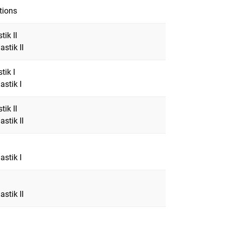
tions
ik II
stik II
tik I
astik I
ik II
stik II
astik I
stik II