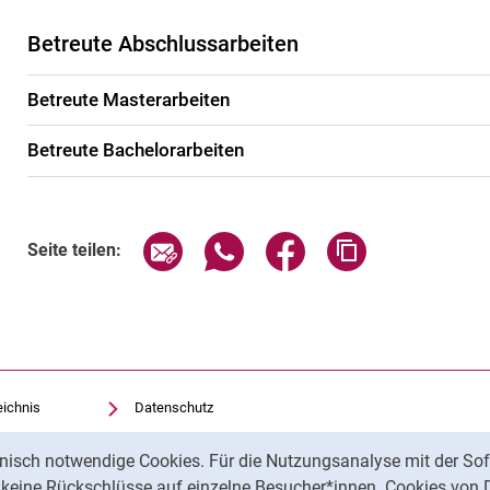
Betreute Abschlussarbeiten
Betreute Masterarbeiten
Betreute Bachelorarbeiten
Seite über E-Mail teilen
Seite über WhatsApp teilen (exte
Seite über Facebook teil
Adresse der Sei
Seite teilen:
eichnis
Datenschutz
Barrierefreiheit
nisch notwendige Cookies. Für die Nutzungsanalyse mit der Sof
Transparenter KI-Einsatz
t keine Rückschlüsse auf einzelne Besucher*innen. Cookies von 