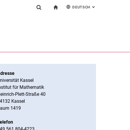
DEUTSCH
: ALTERNATIVE SEI
igation
zur Startseite
Suchformular
chine
English
Suchen (öffnet externen Link in einem neuen Fenst
dresse
niversität Kassel
nstitut für Mathematik
einrich-Plett-Straße 40
4132 Kassel
aum 1419
elefon
49 561 804-4223