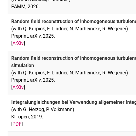
PAMM, 2026.
Random field reconstruction of inhomogeneous turbulence
(with Q. Kürpick, F. Lindner, N. Marheineke, R. Wegener)
Preprint, arXiv, 2025.
[
ArXiv
]
Random field reconstruction of inhomogeneous turbulenc
simulation
(with Q. Kürpick, F. Lindner, N. Marheineke, R. Wegener)
Preprint, arXiv, 2025.
[
ArXiv
]
Integralungleichungen bei Verwendung allgemeiner Integ
(with G. Herzog, P. Volkmann)
KITopen, 2019.
[
PDF
]