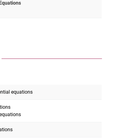
 Equations
ntial equations
tions
l equations
ations