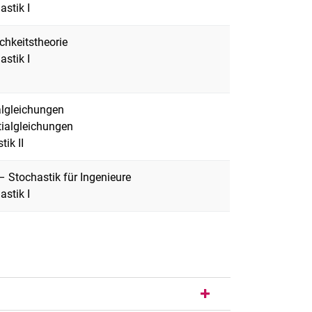
astik I
hkeitstheorie
astik I
algleichungen
tialgleichungen
ik II
 Stochastik für Ingenieure
astik I