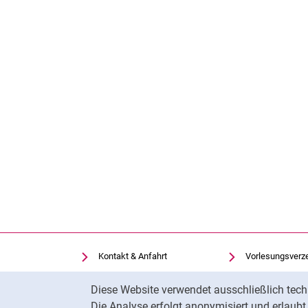
Kontakt & Anfahrt
Vorlesungsverz
Einrichtungen suchen
Uni-Bibliothek
Cookie-Hinweis
Diese Website verwendet ausschließlich tech
Stellenangebote
Moodle
Die Analyse erfolgt anonymisiert und erlaub