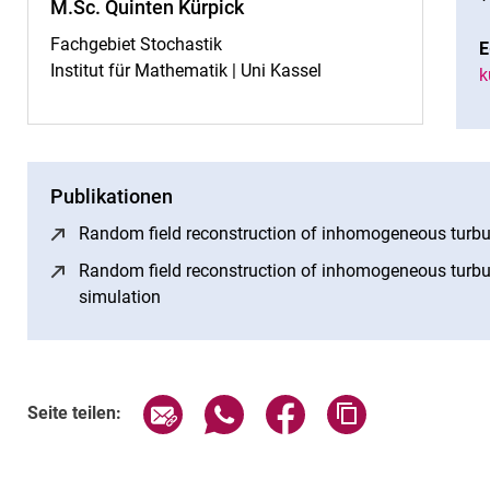
M.Sc. Quinten Kürpick
Fachgebiet Stochastik
E
Institut für Mathematik | Uni Kassel
k
Publikationen
Random field reconstruction of inhomogeneous turbul
Random field reconstruction of inhomogeneous turbul
simulation
(öffnet neues Fenster)
Seite über E-Mail teilen
Seite über WhatsApp teilen (exte
Seite über Facebook teil
Adresse der Sei
Seite teilen: