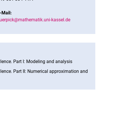
-Mail:
uerpick@mathematik.uni-kassel.de
ence. Part I: Modeling and analysis
(öffnet neues Fenster)
ence. Part II: Numerical approximation and
rner Link, öffnet neues Fenster)
en (externer Link, öffnet neues Fenster)
te kopieren