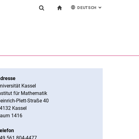
DEUTSCH
: ALTERNATIVE SEI
igation
zur Startseite
Suchformular
chine
English
Suchen (öffnet externen Link in einem neuen Fenst
dresse
niversität Kassel
nstitut für Mathematik
einrich-Plett-Straße 40
4132 Kassel
aum 1416
elefon
49 561 804-4477