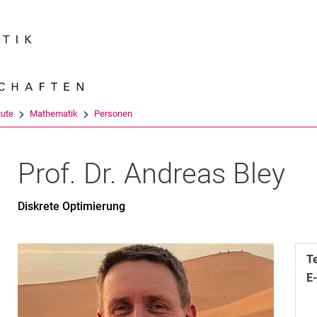
Springe direkt zu: Inhalt
Springe direkt zu: Suche
Springe direkt zu: Hauptnav
Suchmas
tute
Mathematik
Personen
Prof. Dr.
Andreas
Bley
Diskrete Optimierung
T
E