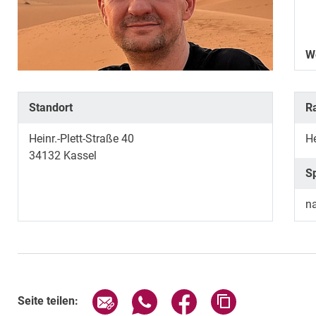
W
Standort
R
Heinr.-Plett-Straße 40
He
34132
Kassel
S
n
Seite über E-Mail teilen
Seite über WhatsApp teilen (exte
Seite über Facebook teil
Adresse der Sei
Seite teilen: