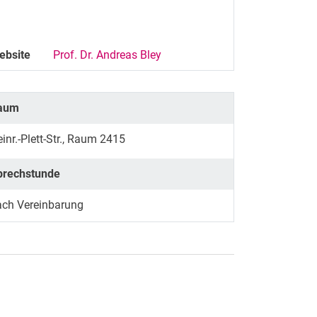
ebsite
Prof. Dr. Andreas Bley
aum
inr.-Plett-Str., Raum 2415
prechstunde
ach Vereinbarung
rner Link, öffnet neues Fenster)
en (externer Link, öffnet neues Fenster)
te kopieren