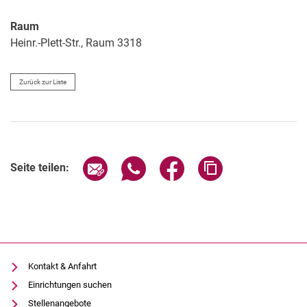
Raum
Heinr.-Plett-Str., Raum 3318
Zurück zur Liste
Seite über E-Mail teilen
Seite über WhatsApp teilen (exter
Seite über Facebook teile
Adresse der Seite
Seite teilen:
Kontakt & Anfahrt
Einrichtungen suchen
Stellenangebote