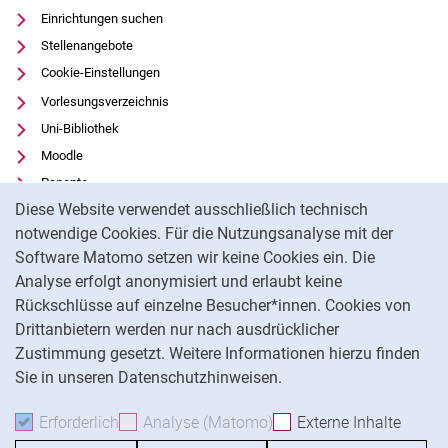
Einrichtungen suchen
Stellenangebote
Cookie-Einstellungen
Vorlesungsverzeichnis
Uni-Bibliothek
Moodle
Panopto
Cookie-Hinweis
Diese Website verwendet ausschließlich technisch
Datenschutz
notwendige Cookies. Für die Nutzungsanalyse mit der
Barrierefreiheit
Software Matomo setzen wir keine Cookies ein. Die
Transparenter KI-Einsatz
Analyse erfolgt anonymisiert und erlaubt keine
Impressum
Rückschlüsse auf einzelne Besucher*innen. Cookies von
Drittanbietern werden nur nach ausdrücklicher
Na
Zustimmung gesetzt. Weitere Informationen hierzu finden
Sie in unseren Datenschutzhinweisen.
Erforderlich
Erforderliche Cookies akzeptieren
Analyse (Matomo)
Analyse-Cookies akzepti
Externe Inhalte
: Exte