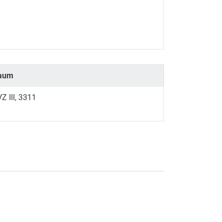
aum
Z III, 3311
rner Link, öffnet neues Fenster)
en (externer Link, öffnet neues Fenster)
te kopieren