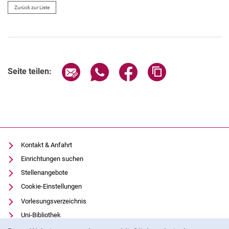
Zurück zur Liste
Seite über E-Mail teilen
Seite über WhatsApp teilen (exter
Seite über Facebook teile
Adresse der Seite
Seite teilen:
Kontakt & Anfahrt
Einrichtungen suchen
Stellenangebote
Cookie-Einstellungen
Vorlesungsverzeichnis
Uni-Bibliothek
Cookie-Hinweis
Moodle