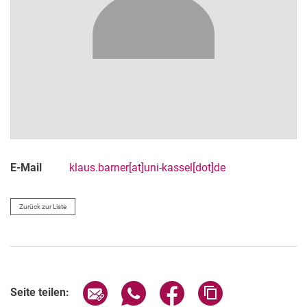
E-Mail
klaus.barner[at]uni-kassel[dot]de
Zurück zur Liste
Seite über E-Mail teilen
Seite über WhatsApp teilen (exter
Seite über Facebook teile
Adresse der Seite
Seite teilen: