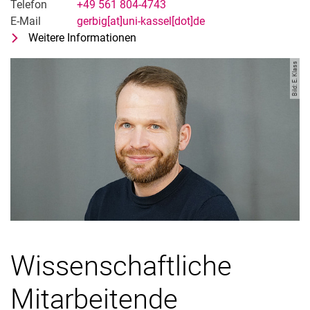
Telefon
+49 561 804-4743
E-Mail
gerbig[at]uni-kassel[dot]de
Weitere Informationen
zu Dipl.-Phys. Christian Gerbig (Las
Technischer Mitarbeiter
Bild: E. Klass
Wissenschaftliche
Mitarbeitende