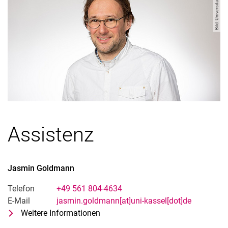
Bild: Universität Kassel
Assistenz
Jasmin
Goldmann
Telefon
+49 561 804-4634
E-Mail
jasmin.goldmann[at]uni-kassel[dot]de
Weitere Informationen
zu Jasmin Goldmann
Sekretariat