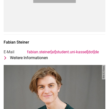
Fabian
Steiner
E-Mail
fabian.steiner[at]student.uni-kassel[dot]de
Weitere Informationen
zu Fabian Steiner
Studentische Hilfskraft
Bild: E. Klass