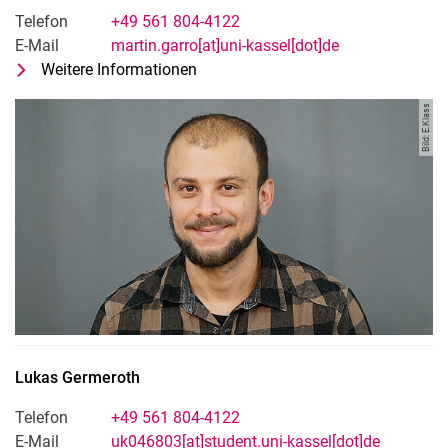
Telefon
+49 561 804-4122
E-Mail
martin.garro[at]uni-kassel[dot]de
Weitere Informationen
zu Martin Garro Gonzalez
Doktorand
Bild: E.Klass
Lukas
Germeroth
Telefon
+49 561 804-4122
E-Mail
uk046803[at]student.uni-kassel[dot]de