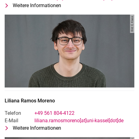
Weitere Informationen
zu Lukas Germeroth
Doktorand
Bild: E. Klass
Liliana
Ramos Moreno
Telefon
+49 561 804-4122
E-Mail
liliana.ramosmoreno[at]uni-kassel[dot]de
Weitere Informationen
zu Liliana Ramos Moreno
Doktorandin