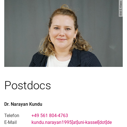
Bild: E. Klass
Postdocs
Dr.
Narayan
Kundu
Telefon
+49 561 804-4763
E-Mail
kundu.narayan1995[at]uni-kassel[dot]de