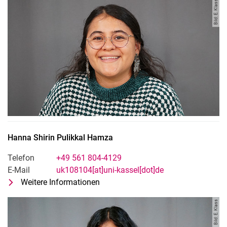
Bild: E. Klass
Hanna Shirin
Pulikkal Hamza
Telefon
+49 561 804-4129
E-Mail
uk108104[at]uni-kassel[dot]de
Weitere Informationen
zu Hanna Shirin Pulikkal Hamza
Doktorandin
Bild: E. Klass