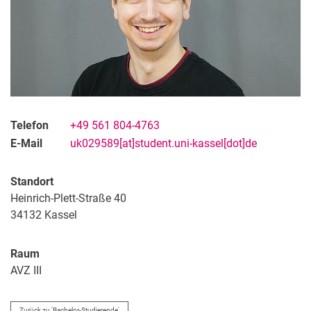
Telefon
+49 561 804-4763
E-Mail
uk029589[at]student.uni-kassel[dot]de
Standort
Heinrich-Plett-Straße 40
34132
Kassel
Raum
AVZ III
Zurück zu 'Bachelor-Studierende'