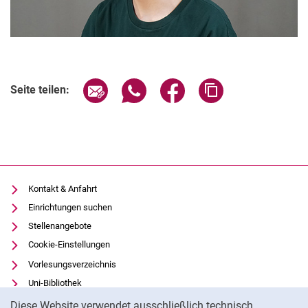
Seite über E-Mail teilen
Seite über WhatsApp teilen (exter
Seite über Facebook teile
Adresse der Seite
Seite teilen:
Kontakt & Anfahrt
Einrichtungen suchen
Stellenangebote
Cookie-Einstellungen
Vorlesungsverzeichnis
Uni-Bibliothek
Cookie-Hinweis
Moodle
Diese Website verwendet ausschließlich technisch