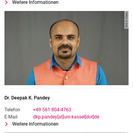
Weitere Informationen
zu Dr. Narayan Kundu
Postdoc
Bild: E. Klass
Dr.
Deepak K.
Pandey
Telefon
+49 561 804-4763
E-Mail
dkp.pandey[at]uni-kassel[dot]de
Weitere Informationen
zu Dr. Deepak K. Pandey
Postdoc