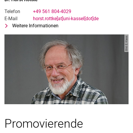
Telefon
+49 561 804-4029
E-Mail
horst.rottke[at]uni-kassel[dot]de
Weitere Informationen
zu Dr. Horst Rottke
Wissenschaftlicher Mitarbeiter
Bild: E. Klass
Promovierende