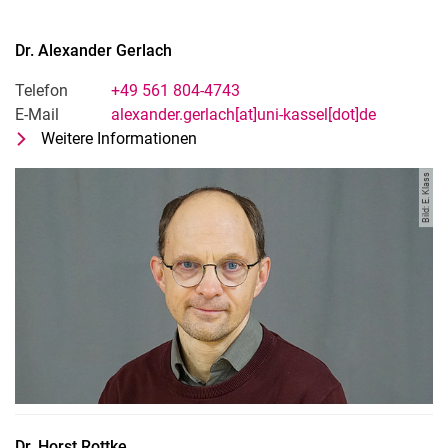
Dr.
Alexander
Gerlach
Telefon
+49 561 804-4743
E-Mail
alexander.gerlach[at]uni-kassel[dot]de
Weitere Informationen
zu Dr. Alexander Gerlach
Wissenschaftlicher Mitarbeiter
Bild: E. Klass
Dr.
Horst
Rottke