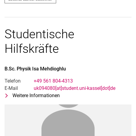
Studentische
Hilfskräfte
B.Sc. Physik
Isa
Mehdioghlu
Telefon
+49 561 804-4313
E-Mail
uk094080[at]student.uni-kassel[dot]de
Weitere Informationen
zu B.Sc. Physik Isa Mehdioghlu
Studentische Hilfskraft