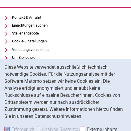
Kontakt & Anfahrt
Einrichtungen suchen
Stellenangebote
Cookie-Einstellungen
Vorlesungsverzeichnis
Uni-Bibliothek
Cookie-Hinweis
Moodle
Diese Website verwendet ausschließlich technisch
Panopto
notwendige Cookies. Für die Nutzungsanalyse mit der
Software Matomo setzen wir keine Cookies ein. Die
Datenschutz
Analyse erfolgt anonymisiert und erlaubt keine
Barrierefreiheit
Rückschlüsse auf einzelne Besucher*innen. Cookies von
Transparenter KI-Einsatz
Drittanbietern werden nur nach ausdrücklicher
Impressum
Zustimmung gesetzt. Weitere Informationen hierzu finden
Sie in unseren Datenschutzhinweisen.
Na
Erforderlich
Erforderliche Cookies akzeptieren
Analyse (Matomo)
Analyse-Cookies akzepti
Externe Inhalte
: Exte