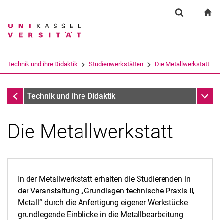
Springe direkt zu: Inhalt
Springe direkt zu: Suche
Springe direkt zu: Hauptnav
zu
Suchformul
Suchbegriff
Suchmaschine
Technik und ihre Didaktik
Studienwerkstätten
Die Metallwerkstatt
Suchen (öffnet externen Link in einem 
Studienwerkstätten
Unter
Technik und ihre Didaktik
Die Metallwerkstatt
In der Metallwerkstatt erhalten die Studierenden in
der Veranstaltung „Grundlagen technische Praxis II,
Metall“ durch die Anfertigung eigener Werkstücke
grundlegende Einblicke in die Metallbearbeitung