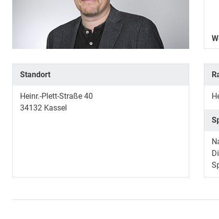
W
Standort
R
Heinr.-Plett-Straße 40
He
34132
Kassel
S
N
Di
S