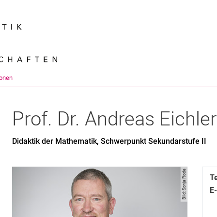
Springe direkt zu: Inhalt
Springe direkt zu: Suche
Springe direkt zu: Hauptnav
Suchmas
onen
Prof. Dr.
Andreas
Eichler
Didaktik der Mathematik, Schwerpunkt Sekundarstufe II
Bild: Sonja Rode
T
E