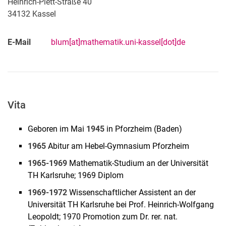
Heinrich-Plett-Straße 40
34132
Kassel
Alle
E-Mail
blum[at]mathematik.uni-kassel[dot]de
Professur
Sekretariat
Lehrbeauftragte/r
Doktorand/in
Vita
Adm. Tech. Mitarbeitende/r
Wissenschaftliche/r Mitarbeitende/r
Geboren im Mai
1945
in Pforzheim (Baden)
Wissenschaftliche Hilfskraft
1965
Abitur am Hebel-Gymnasium Pforzheim
Studentische Hilfskraft
1965-1969
Mathematik-Studium an der Universität
Absolvent/in
TH Karlsruhe; 1969 Diplom
Ehemalige
1969-1972
Wissenschaftlicher Assistent an der
Universität TH Karlsruhe bei Prof. Heinrich-Wolfgang
Leopoldt; 1970 Promotion zum Dr. rer. nat.