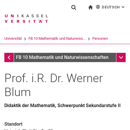
DEUTSCH
: AL
Springe direkt zu: Inhalt
Springe direkt zu: Suche
Springe direkt zu: Hauptnav
zur Startseite
Suchformular
Suchbegriff
English
Suchmaschine
Universität
FB 10 Mathematik und Naturwiss...
Personen
Suchen (öffnet externen Link in einem 
Personen
Unter
FB 10 Mathematik und Naturwissenschaften
Prof. i.R. Dr.
Werner
Blum
Didaktik der Mathematik, Schwerpunkt Sekundarstufe II
Standort