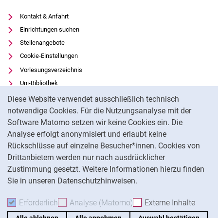
Kontakt & Anfahrt
Einrichtungen suchen
Stellenangebote
Cookie-Einstellungen
Vorlesungsverzeichnis
Uni-Bibliothek
Cookie-Hinweis
Moodle
Diese Website verwendet ausschließlich technisch
Panopto
notwendige Cookies. Für die Nutzungsanalyse mit der
Software Matomo setzen wir keine Cookies ein. Die
Datenschutz
Analyse erfolgt anonymisiert und erlaubt keine
Barrierefreiheit
Rückschlüsse auf einzelne Besucher*innen. Cookies von
Transparenter KI-Einsatz
Drittanbietern werden nur nach ausdrücklicher
Impressum
Zustimmung gesetzt. Weitere Informationen hierzu finden
Sie in unseren Datenschutzhinweisen.
Na
Erforderlich
Erforderliche Cookies akzeptieren
Analyse (Matomo)
Analyse-Cookies akzepti
Externe Inhalte
: Exte