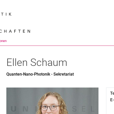
Springe direkt zu: Inhalt
Springe direkt zu: Suche
Springe direkt zu: Hauptnav
Suchmas
onen
Ellen
Schaum
Quanten-Nano-Photonik - Sekretariat
T
E