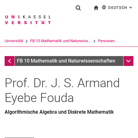
DEUTSCH
: AL
Springe direkt zu: Inhalt
Springe direkt zu: Suche
Springe direkt zu: Hauptnav
zur Startseite
Suchformular
Suchbegriff
English
Suchmaschine
Universität
FB 10 Mathematik und Naturwiss...
Personen
Suchen (öffnet externen Link in einem 
Personen
Unter
FB 10 Mathematik und Naturwissenschaften
Prof. Dr. J. S.
Armand
Eyebe
Fouda
Algorithmische Algebra und Diskrete Mathematik