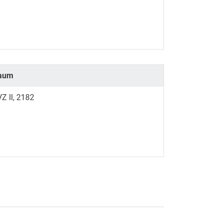
aum
Z II, 2182