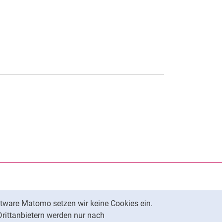
rner Link, öffnet neues Fenster)
en (externer Link, öffnet neues Fenster)
te kopieren
tware Matomo setzen wir keine Cookies ein.
Nach oben
Drittanbietern werden nur nach