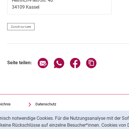
Heinrich-Plett-Str. 40
34109
Kassel
Zurück zur Liste
Seite über E-Mail teilen
Seite über WhatsApp teilen (exte
Seite über Facebook teil
Adresse der Sei
Seite teilen:
eichnis
Datenschutz
Barrierefreiheit
nisch notwendige Cookies. Für die Nutzungsanalyse mit der Sof
Transparenter KI-Einsatz
t keine Rückschlüsse auf einzelne Besucher*innen. Cookies von 
Impressum