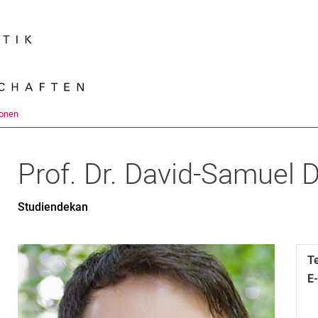
Springe direkt zu: Inhalt
Springe direkt zu: Suche
Springe direkt zu: Hauptnav
Suchmas
onen
Prof. Dr.
David-Samuel
D
Studiendekan
T
E