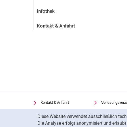
Infothek
Kontakt & Anfahrt
Kontakt & Anfahrt
Vorlesungsverz
Einrichtungen suchen
Uni-Bibliothek
Cookie-Hinweis
Diese Website verwendet ausschließlich tech
Stellenangebote
Moodle
Die Analyse erfolgt anonymisiert und erlaub
Cookie-Einstellungen
Panopto