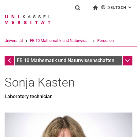
DEUTSCH
: AL
Springe direkt zu: Inhalt
Springe direkt zu: Suche
Springe direkt zu: Hauptnav
zur Startseite
Suchformular
Suchbegriff
English
Suchmaschine
Universität
FB 10 Mathematik und Naturwiss...
Personen
Suchen (öffnet externen Link in einem 
Personen
Unter
FB 10 Mathematik und Naturwissenschaften
Sonja
Kasten
Laboratory technician