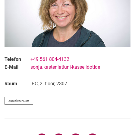
Alle
Professur
Sekretariat
Lehrbeauftragte/r
Doktorand/in
Telefon
+49 561 804-4132
Adm. Tech. Mitarbeitende/r
E-Mail
sonja.kasten[at]uni-kassel[dot]de
Wissenschaftliche/r Mitarbeitende/r
Wissenschaftliche Hilfskraft
Raum
IBC, 2. floor, 2307
Studentische Hilfskraft
Absolvent/in
Zurück zur Liste
Ehemalige