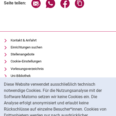
Seite über E-Mail teilen
Seite über WhatsApp teilen (exter
Seite über Facebook teile
Adresse der Seite
Seite teilen:
Kontakt & Anfahrt
Einrichtungen suchen
Stellenangebote
Cookie-Einstellungen
Vorlesungsverzeichnis
Uni-Bibliothek
Cookie-Hinweis
Moodle
Diese Website verwendet ausschließlich technisch
Panopto
notwendige Cookies. Für die Nutzungsanalyse mit der
Software Matomo setzen wir keine Cookies ein. Die
Datenschutz
Analyse erfolgt anonymisiert und erlaubt keine
Barrierefreiheit
Rückschlüsse auf einzelne Besucher*innen. Cookies von
Transparenter KI-Einsatz
Drittanbietern werden nur nach ausdrücklicher