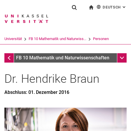
DEUTSCH
: AL
Springe direkt zu: Inhalt
Springe direkt zu: Suche
Springe direkt zu: Hauptnav
zur Startseite
Suchformular
Suchbegriff
English
Suchmaschine
Universität
FB 10 Mathematik und Naturwiss...
Personen
Suchen (öffnet externen Link in einem 
Personen
Unter
FB 10 Mathematik und Naturwissenschaften
Dr.
Hendrike
Braun
Abschluss: 01. Dezember 2016