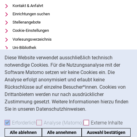
Kontakt & Anfahrt
Einrichtungen suchen
Stellenangebote
Cookie-Einstellungen
Vorlesungsverzeichnis
Uni-Bibliothek
Cookie-Hinweis
Moodle
Diese Website verwendet ausschließlich technisch
Panopto
notwendige Cookies. Für die Nutzungsanalyse mit der
Software Matomo setzen wir keine Cookies ein. Die
Datenschutz
Analyse erfolgt anonymisiert und erlaubt keine
Barrierefreiheit
Rückschlüsse auf einzelne Besucher*innen. Cookies von
Transparenter KI-Einsatz
Drittanbietern werden nur nach ausdrücklicher
Impressum
Zustimmung gesetzt. Weitere Informationen hierzu finden
Sie in unseren Datenschutzhinweisen.
Na
Erforderlich
Erforderliche Cookies akzeptieren
Analyse (Matomo)
Analyse-Cookies akzepti
Externe Inhalte
: Exte
Alle ablehnen
Alle annehmen
Auswahl bestätigen